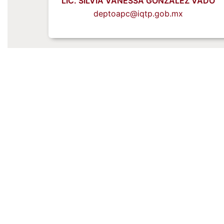
LIC. SILVIA VANESSA GONZÁLEZ VADO
deptoapc@iqtp.gob.mx