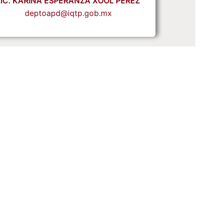
LIC. KARINA ESPERANZA XOOL PÉREZ
deptoapd@iqtp.gob.mx